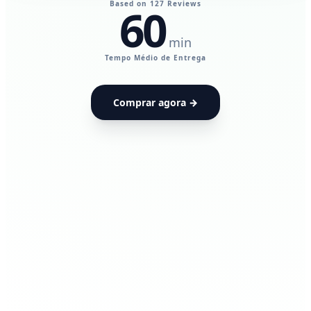
Based on 127 Reviews
60
min
UdiaPods — Me
Tempo Médio de Entrega
Comprar agora →