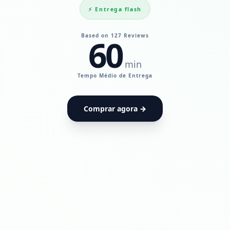
⚡ Entrega flash
Based on 127 Reviews
60
min
UdiaPods — Me
Tempo Médio de Entrega
Comprar agora →