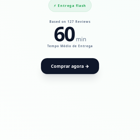
⚡ Entrega flash
Based on 127 Reviews
60
min
UdiaPods — Me
Tempo Médio de Entrega
Comprar agora →