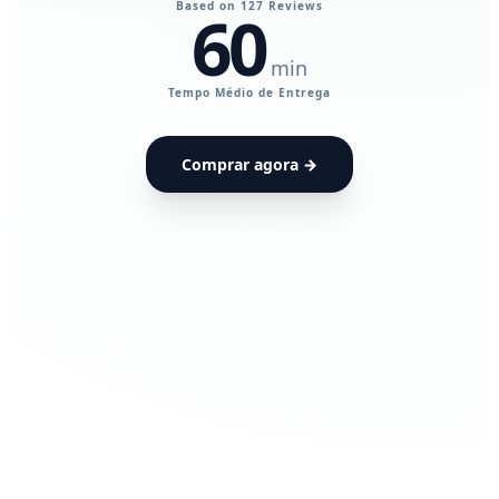
Based on 127 Reviews
60
min
UdiaPods — Me
Tempo Médio de Entrega
Comprar agora →