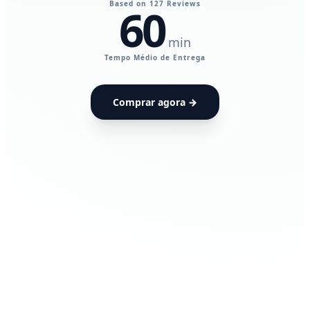
Based on 127 Reviews
60
min
UdiaPods — Me
Tempo Médio de Entrega
Comprar agora →