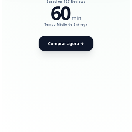
Based on 127 Reviews
60
min
UdiaPods — Me
Tempo Médio de Entrega
Comprar agora →