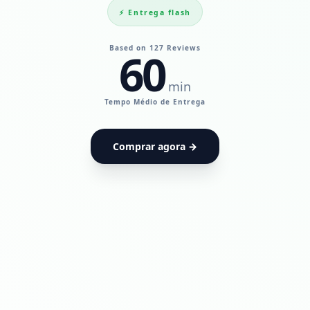
⚡ Entrega flash
Based on 127 Reviews
60
min
UdiaPods — Me
Tempo Médio de Entrega
Comprar agora →