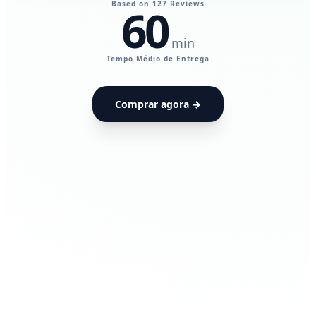
Based on 127 Reviews
60
min
UdiaPods — Me
Tempo Médio de Entrega
Comprar agora →