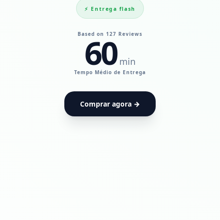
⚡ Entrega flash
Based on 127 Reviews
60
min
UdiaPods — Me
Tempo Médio de Entrega
Comprar agora →